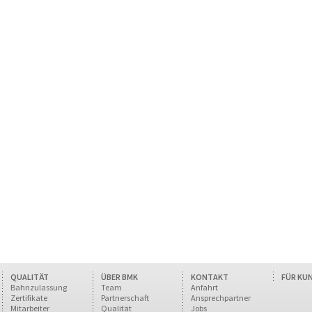
QUALITÄT
ÜBER BMK
KONTAKT
FÜR KU
Bahnzulassung
Team
Anfahrt
Zertifikate
Partnerschaft
Ansprechpartner
Mitarbeiter
Qualität
Jobs